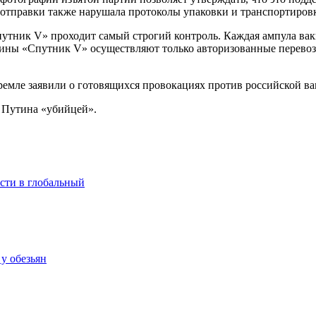
а отправки также нарушала протоколы упаковки и транспортир
путник V» проходит самый строгий контроль. Каждая ампула в
цины «Спутник V» осуществляют только авторизованные перево
емле заявили о готовящихся провокациях против российской в
 Путина «убийцей».
сти в глобальный
у обезьян