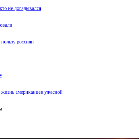
кто не догадывался
товали
в пользу россиян
у
ь жизнь американцев ужасной
м