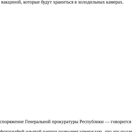
вакциной, которые будут храниться в холодильных камерах.
споряжение Генеральной прокуратуры Республики — говорится в
отографий изъятой партии позволяет утверждать, что это подд