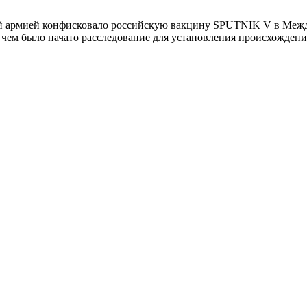
й армией конфисковало российскую вакцину SPUTNIK V в Между
и с чем было начато расследование для установления происхожде