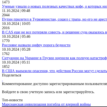
1473
Ученые узнали о новых полезных качествах кофе, о которых ни
11.10.2024 | 09:48
2044
Путин прилетел в Туркменистан, сошел с трапа, но его не арес
10.10.2024 | 10:05
2016
В CAS еще не все потеряли совесть, и решение суда оказалось 
10.10.2024 | 05:46
1770
Россияне назвали цифру порога бедности
10.10.2024 | 05:28
1762
Ситуацию на Украине в Грузии оценили как полную катастроф
10.10.2024 | 05:11
1852
В США выразили опасения, что действия России могут сделат
Поделиться
Комментирование доступно зарегистрированным пользователя
Войдите в свою учетную запись или зарегистрируйтесь.
Топ-новости
Марсианская цивилизация погибла от ядерной войны