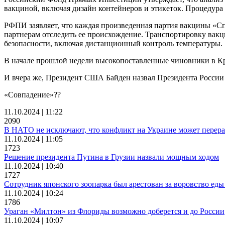
вакциной, включая дизайн контейнеров и этикеток. Процедур
РФПИ заявляет, что каждая произведенная партия вакцины «С
партнерам отследить ее происхождение. Транспортировку вак
безопасности, включая дистанционный контроль температуры.
В начале прошлой недели высокопоставленные чиновники в Кр
И вчера же, Президент США Байден назвал Президента России
«Совпадение»??
11.10.2024 | 11:22
2090
В НАТО не исключают, что конфликт на Украине может перера
11.10.2024 | 11:05
1723
Решение президента Путина в Грузии назвали мощным ходом
11.10.2024 | 10:40
1727
Сотрудник японского зоопарка был арестован за воровство еды 
11.10.2024 | 10:24
1786
Ураган «Милтон» из Флориды возможно доберется и до России
11.10.2024 | 10:07