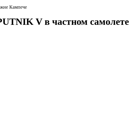
ожне Кампече
PUTNIK V в частном самолете