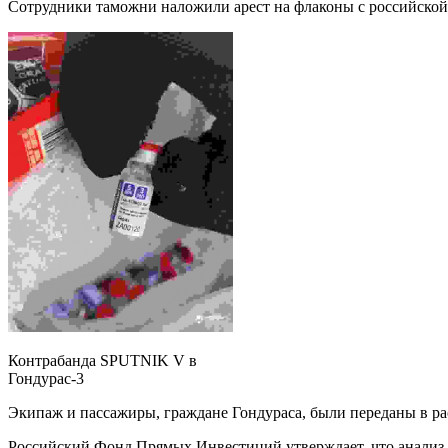
Сотрудники таможни наложили арест на флаконы с российской 
Контрабанда SPUTNIK V в
Гондурас-3
Экипаж и пассажиры, граждане Гондураса, были переданы в ра
Российский Фонд Прямых Инвестиций утверждает, что анализ ф