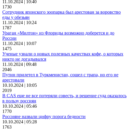
11.10.2024 | 10:40
1730
Сотрудник японского зоопарка был арестован за воровство
еды у обезьян
11.10.2024 | 10:24
1787
Ураган «Милтон» из Флориды возможно доберется и до
России
11.10.2024 | 10:07
1475
Ученые узнали о новых полезных качествах кофе, о которых
никто не догадывался
11.10.2024 | 09:48
2046
Путин прилетел в Туркменистан, сошел с трапа, но его не
арестовали
10.10.2024 | 10:05
2019
В CAS еще не все потеряли совесть, и решение суда оказалось
в пользу россиян
10.10.2024 | 05:46
1770
Россияне назвали цифру порога бедности
10.10.2024 | 05:28
1763