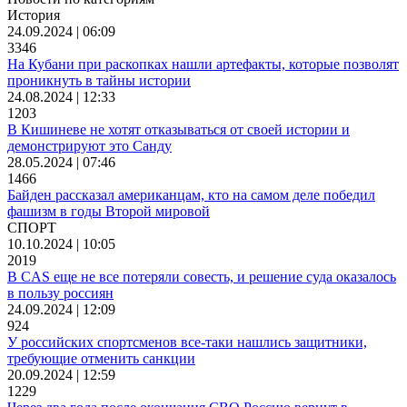
История
24.09.2024 | 06:09
3346
На Кубани при раскопках нашли артефакты, которые позволят
проникнуть в тайны истории
24.08.2024 | 12:33
1203
В Кишиневе не хотят отказываться от своей истории и
демонстрируют это Санду
28.05.2024 | 07:46
1466
Байден рассказал американцам, кто на самом деле победил
фашизм в годы Второй мировой
СПОРТ
10.10.2024 | 10:05
2019
В CAS еще не все потеряли совесть, и решение суда оказалось
в пользу россиян
24.09.2024 | 12:09
924
У российских спортсменов все-таки нашлись защитники,
требующие отменить санкции
20.09.2024 | 12:59
1229