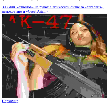
393 млн. «стволов» на руках в эпической битве за «легалайз»,
демократию и «Great Again»
Наркомир