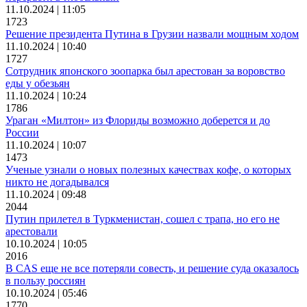
11.10.2024 | 11:05
1723
Решение президента Путина в Грузии назвали мощным ходом
11.10.2024 | 10:40
1727
Сотрудник японского зоопарка был арестован за воровство
еды у обезьян
11.10.2024 | 10:24
1786
Ураган «Милтон» из Флориды возможно доберется и до
России
11.10.2024 | 10:07
1473
Ученые узнали о новых полезных качествах кофе, о которых
никто не догадывался
11.10.2024 | 09:48
2044
Путин прилетел в Туркменистан, сошел с трапа, но его не
арестовали
10.10.2024 | 10:05
2016
В CAS еще не все потеряли совесть, и решение суда оказалось
в пользу россиян
10.10.2024 | 05:46
1770