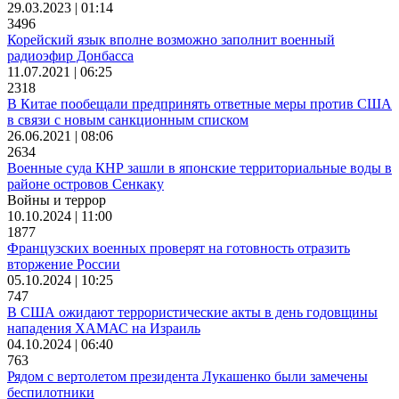
29.03.2023 | 01:14
3496
Корейский язык вполне возможно заполнит военный
радиоэфир Донбасса
11.07.2021 | 06:25
2318
В Китае пообещали предпринять ответные меры против США
в связи с новым санкционным списком
26.06.2021 | 08:06
2634
Военные суда КНР зашли в японские территориальные воды в
районе островов Сенкаку
Войны и террор
10.10.2024 | 11:00
1877
Французских военных проверят на готовность отразить
вторжение России
05.10.2024 | 10:25
747
В США ожидают террористические акты в день годовщины
нападения ХАМАС на Израиль
04.10.2024 | 06:40
763
Рядом с вертолетом президента Лукашенко были замечены
беспилотники