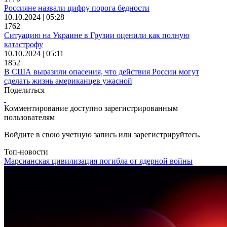
Россияне назвали цифру порога бедности
10.10.2024 | 05:28
1762
Ситуацию на Украине в Грузии оценили как полную
катастрофу
10.10.2024 | 05:11
1852
В США выразили опасения, что действия России могут
сделать жизнь американцев ужасной
Поделиться
Комментирование доступно зарегистрированным
пользователям
Войдите в свою учетную запись или зарегистрируйтесь.
Топ-новости
Марсианская цивилизация погибла от ядерной войны