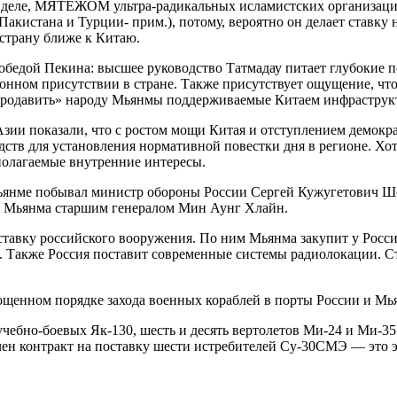
 деле, МЯТЕЖОМ ультра-радикальных исламистских организаций
акистана и Турции- прим.), потому, вероятно он делает ставку 
 страну ближе к Китаю.
победой Пекина: высшее руководство Татмадау питает глубокие 
онном присутствии в стране. Также присутствует ощущение, что
продавить» народу Мьянмы поддерживаемые Китаем инфраструк
зии показали, что с ростом мощи Китая и отступлением демокр
ств для установления нормативной повестки дня в регионе. Хот
дполагаемые внутренние интересы.
в Мьянме побывал министр обороны России Сергей Кужугетович Ш
Мьянма старшим генералом Мин Аунг Хлайн.
оставку российского вооружения. По ним Мьянма закупит у Рос
 Также Россия поставит современные системы радиолокации. С
ощенном порядке захода военных кораблей в порты России и Мьян
учебно-боевых Як-130, шесть и десять вертолетов Ми-24 и Ми-3
ен контракт на поставку шести истребителей Су-30СМЭ — это э