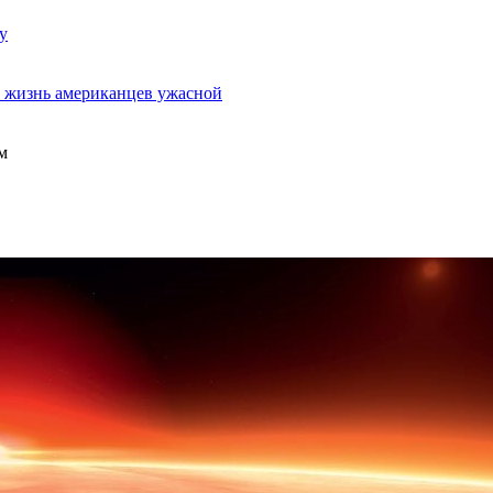
у
ь жизнь американцев ужасной
м