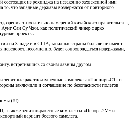
 состоящих из рохинджа на незаконно захваченной ими
на то, что западные державы воздержатся от повторного
подозрения относительно намерений китайского правительства,
 Аунг Сан Су Чжи, как политический лидер с ярко
турные проекты.
атии на Западе и в США, западные страны больше не имеют
я переворот, несомненно, будет сопровождаться издержками,
ойгу, встретившись со своим давним другом-
сии зенитные ракетно-пушечные комплексы «Панцирь-С1» и
тороны заключили и соглашение по безопасности полетов
мы (!!!).
5П, а также зенитно-ракетные комплексы «Печора-2М» и
кспортный вариант боевого самолета.