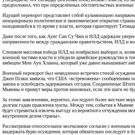
предположил, что при определённых обстоятельствах военные
Идущий переворот представляет собой кульминацию напряженн
инициировало политическое и экономическое открытие страны 
находившейся в то время у власти, которая гарантирует Татмад
Даже после того, как Аунг Сан Су Чжи и НЛД одержали увере
напряженности между гражданским правительством, НЛД и в
Слишком массовая победа НЛД на ноябрьских выборах и, возм
военной частями власти и убедили армейское руководство в т
амбиции Мин Аун Хлаина, который уже давно вынашивает амбиц
Военный переворот был немедленно встречен стеной осуждения
Джен Псаки заявила, что США «встревожены» сообщениями по
закона и освободить задержанных сегодня. Соединенные Штат
Мьянмы и примут меры против виновных, если эти шаги не бу
За этими заявлениями, вероятно, последуют более жесткие м
долгим годам правления хунты. Между тем, события в Мьянме
будет стремиться извлечь выгоду из вероятного отчуждения 
внутренним делом страны».
Рассматривая относительное молчаливое согласие с военным пе
выдержать бурю осуждения, которая обязательно последует в 