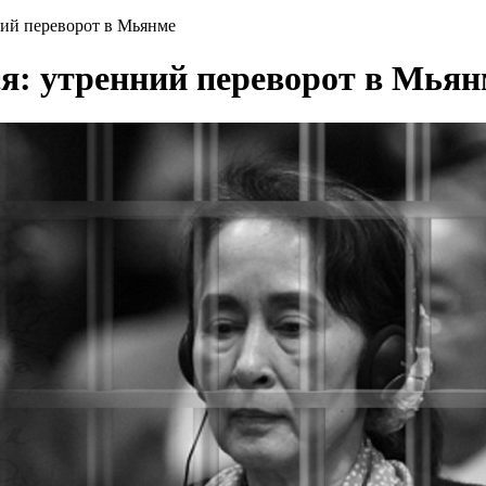
ний переворот в Мьянме
ся: утренний переворот в Мьян