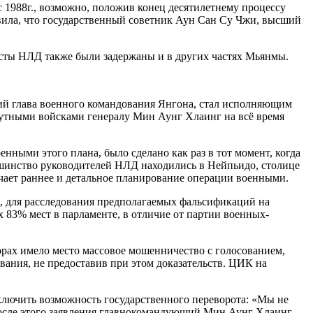
с 1988г., возможно, положив конец десятилетнему процессу
вила, что государственный советник Аун Сан Су Чжи, высший
ты НЛД также были задержаны и в других частях Мьянмы.
ший глава военного командования Янгона, стал исполняющим
путными войсками генералу Мин Аунг Хлаинг на всё время
нными этого плана, было сделано как раз в тот момент, когда
ьшинство руководителей НЛД находились в Нейпьидо, столице
ачает раннее и детальное планирование операции военными.
ы, для расследования предполагаемых фальсификаций на
83% мест в парламенте, в отличие от партии военных-
орах имело место массовое мошенничество с голосованием,
вания, не предоставив при этом доказательств. ЦИК на
сключить возможность государственного переворота: «Мы не
ь после этого заявления главнокомандующий Мин Аунг Хлаинг