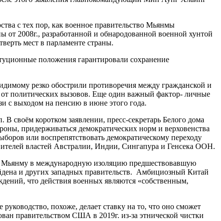
тва с тех пор, как военное правительство Мьянмы
ы от 2008г., разработанной и обнародованной военной хунтой
тверть мест в парламенте страны.
итуционные положения гарантировали сохранение
видимому резко обострили противоречия между гражданской и
ы от политических вызовов. Еще один важный фактор- личные
и с выходом на пенсию в июне этого года.
 В своём коротком заявлении, пресс-секретарь Белого дома
роны, придерживаться демократических норм и верховенства
ыборов или воспрепятствовать демократическому переходу
вителей властей Австралии, Индии, Сингапура и Генсека ООН.
уть Мьянму в международную изоляцию предшествовавшую
айдена и других западных правительств. Амбициозный Китай
ждений, что действия военных являются «собственным,
руководство, похоже, делает ставку на то, что оно сможет
ван правительством США в 2019г. из-за этнической чистки