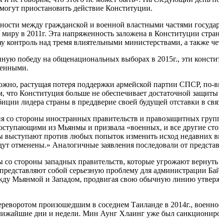
 могут приостановить действие Конституции.
ости между гражданской и военной властными частями государс
миру в 2011г. Эта напряженность заложена в Конституции стран
ау контроль над тремя влиятельными министерствами, а также че
нную победу на общенациональных выборах в 2015г., эти конст
оенными.
ожно, растущая потеря поддержки армейской партии СПСР, по-
ом, что Конституция больше не обеспечивает достаточной защит
ии лидера страны в преддверие своей будущей отставки в связ
 со стороны иностранных правительств и правозащитных групп.
ступающими из Мьянмы и призвала «военных, и все другие сто
ы выступают против любых попыток изменить исход недавних в
дут отменены.» Аналогичные заявления последовали от предста
еры со стороны западных правительств, которые угрожают верн
 представляют собой серьезную проблему для администрации Б
между Мьянмой и Западом, продвигая свою обычную линию утвер
реворотом произошедшим в соседнем Таиланде в 2014г., военное 
ближайшие дни и недели. Мин Аунг Хлаинг уже был санкциониро