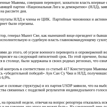
оенные Мьянмы, совершив переворот, захватили власть впервые 
авящей партии «Национальная Лига за демократию» (НЛД), зая
на рассвете дня.
епутаты НЛД и члены ее ЦИК. Партийные чиновники и активис
ернет были отрезаны.
натор, генерал Мьинт Све, как нынешний вице-президент и быв
, исполнительную и судебную власть главнокомандующему сухо
ми до этого, об угрозе военного переворота и опровержений вое
 присяге на следующий пятилетний срок. По этой причине, бол
ся в столице, были задержаны в своих родных регионах, что озн
вой контроль в соответствии со статьей 417 Конституции Мьянм
сь «убедительной победой» Аун Сан Су Чжи и НЛД, получивших 
 6,9%.
ые и силовые структуры) и их партия USDP заявили, что на выб
тва связанных с подделкой результатов индивидуального голосо
, на прошлой неделе, отвечая на вопрос репортера отказались и
 мы и не говорим, что этого не может быть». На следующий ден