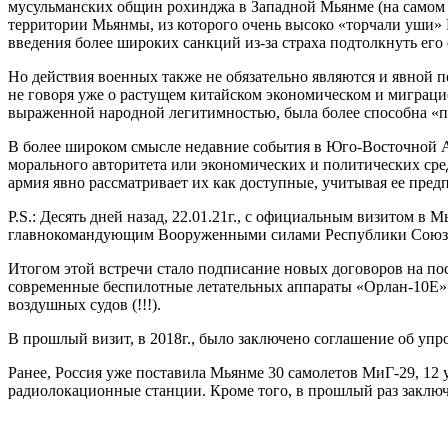
мусульманских общин рохинджа в Западной Мьянме (на самом
территории Мьянмы, из которого очень высоко «торчали уши» П
введения более широких санкций из-за страха подтолкнуть его
Но действия военных также не обязательно являются и явной 
не говоря уже о растущем китайском экономическом и миграци
выраженной народной легитимностью, была более способна «
В более широком смысле недавние события в Юго-Восточной А
морального авторитета или экономических и политических сред
армия явно рассматривает их как доступные, учитывая ее пре
P.S.: Десять дней назад, 22.01.21г., с официальным визитом 
главнокомандующим Вооруженными силами Республики Союз 
Итогом этой встречи стало подписание новых договоров на п
современные беспилотные летательных аппараты «Орлан-10Е».
воздушных судов (!!!).
В прошлый визит, в 2018г., было заключено соглашение об упр
Ранее, Россия уже поставила Мьянме 30 самолетов МиГ-29, 12 
радиолокационные станции. Кроме того, в прошлый раз заключ