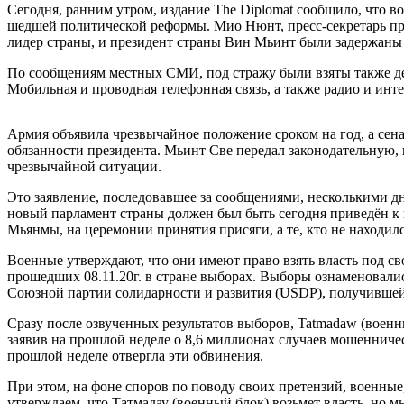
Сегодня, ранним утром, издание The Diplomat сообщило, что в
шедшей политической реформы. Мио Нюнт, пресс-секретарь пр
лидер страны, и президент страны Вин Мьинт были задержаны 
По сообщениям местных СМИ, под стражу были взяты также д
Мобильная и проводная телефонная связь, а также радио и инт
Армия объявила чрезвычайное положение сроком на год, а се
обязанности президента. Мьинт Све передал законодательную
чрезвычайной ситуации.
Это заявление, последовавшее за сообщениями, несколькими дня
новый парламент страны должен был быть сегодня приведён к
Мьянмы, на церемонии принятия присяги, а те, кто не находил
Военные утверждают, что они имеют право взять власть под с
прошедших 08.11.20г. в стране выборах. Выборы ознаменовали
Союзной партии солидарности и развития (USDP), получившей
Сразу после озвученных результатов выборов, Tatmadaw (военн
заявив на прошлой неделе о 8,6 миллионах случаев мошенничес
прошлой неделе отвергла эти обвинения.
При этом, на фоне споров по поводу своих претензий, военные
утверждаем, что Татмадау (военный блок) возьмет власть, но