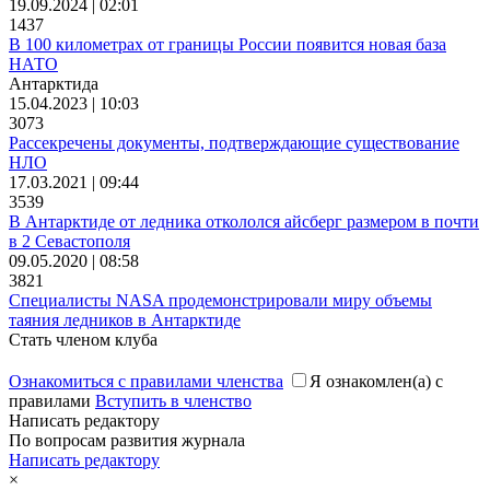
19.09.2024 | 02:01
1437
В 100 километрах от границы России появится новая база
НАТО
Антарктида
15.04.2023 | 10:03
3073
Рассекречены документы, подтверждающие существование
НЛО
17.03.2021 | 09:44
3539
В Антарктиде от ледника откололся айсберг размером в почти
в 2 Севастополя
09.05.2020 | 08:58
3821
Специалисты NASA продемонстрировали миру объемы
таяния ледников в Антарктиде
Стать членом клуба
Ознакомиться с правилами членства
Я ознакомлен(а) с
правилами
Вступить в членство
Написать редактору
По вопросам развития журнала
Написать редактору
×