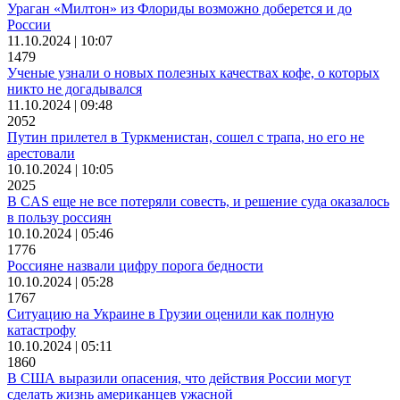
Ураган «Милтон» из Флориды возможно доберется и до
России
11.10.2024 | 10:07
1479
Ученые узнали о новых полезных качествах кофе, о которых
никто не догадывался
11.10.2024 | 09:48
2052
Путин прилетел в Туркменистан, сошел с трапа, но его не
арестовали
10.10.2024 | 10:05
2025
В CAS еще не все потеряли совесть, и решение суда оказалось
в пользу россиян
10.10.2024 | 05:46
1776
Россияне назвали цифру порога бедности
10.10.2024 | 05:28
1767
Ситуацию на Украине в Грузии оценили как полную
катастрофу
10.10.2024 | 05:11
1860
В США выразили опасения, что действия России могут
сделать жизнь американцев ужасной