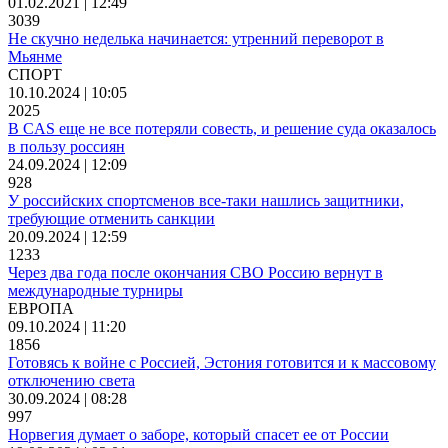
01.02.2021 | 12:49
3039
Не скучно неделька начинается: утренний переворот в
Мьянме
СПОРТ
10.10.2024 | 10:05
2025
В CAS еще не все потеряли совесть, и решение суда оказалось
в пользу россиян
24.09.2024 | 12:09
928
У российских спортсменов все-таки нашлись защитники,
требующие отменить санкции
20.09.2024 | 12:59
1233
Через два года после окончания СВО Россию вернут в
международные турниры
ЕВРОПА
09.10.2024 | 11:20
1856
Готовясь к войне с Россией, Эстония готовится и к массовому
отключению света
30.09.2024 | 08:28
997
Норвегия думает о заборе, который спасет ее от России