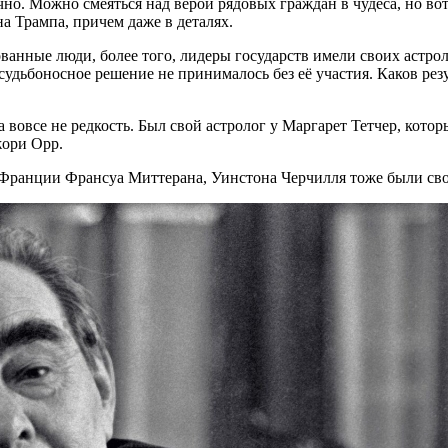
ачно. Можно смеяться над верой рядовых граждан в чудеса, но в
а Трампа, причем даже в деталях.
ованные люди, более того, лидеры государств имели своих астр
удьбоносное решение не принималось без её участия. Каков рез
 вовсе не редкость. Был свой астролог у Маргарет Тетчер, кото
жори Орр.
 Франции Франсуа Миттерана, Уинстона Черчилля тоже были сво