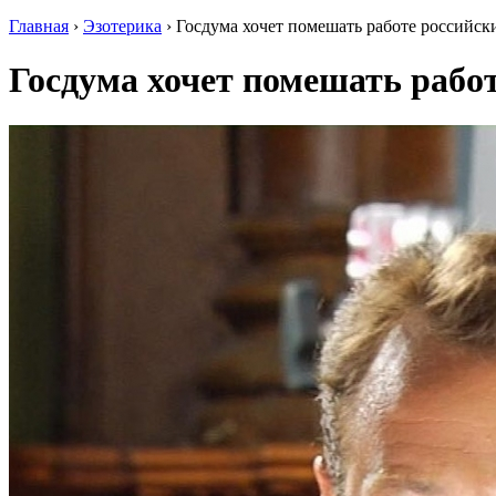
Главная
›
Эзотерика
›
Госдума хочет помешать работе российс
Госдума хочет помешать рабо