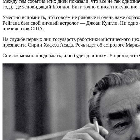
Между тем события этих дней показали, что всё не так однозн
года, где ясновидящий Брэндон Бигг точно описал покушение н
Уместно вспомнить, что совсем не рядовые и очень даже образ
Рейгана был свой личный астролог — Джоан Куигли. Ни одно с
президентов США.
На службе первых лиц государств работники мистического цеха
президента Сирии Хафеза Асада. Речь идет об астрологе Мард
Список можно продолжать, и он будет длинным. У президента