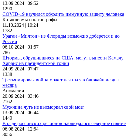
13.09.2024 | 09:52
1290
COVID-19 научился обходить иммунную защиту человека
Катаклизмы и катастрофы
11.10.2024 | 10:24
1782
Ураган «Милтон» из Флориды возможно доберется и до
России
06.10.2024 | 01:57
786
Штормы, обрушившиеся на США, могут вынести Камалу
Харрис из президентской гонки
24.09.2024 | 07:47
1338
Третья мировая война может начаться в ближайшие два
месяца
Аномалии
20.09.2024 | 03:46
2162
Мужчина чуть не высморкал свой мозг
13.09.2024 | 06:44
1440
В ряде российских регионов наблюдалось северное сияние
06.08.2024 | 12:54
3056