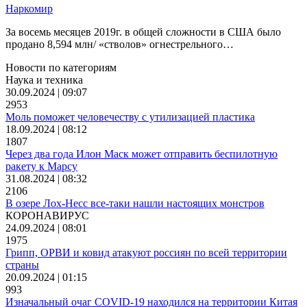
Наркомир
За восемь месяцев 2019г. в общей сложности в США было
продано 8,594 млн/ «стволов» огнестрельного…
Новости по категориям
Наука и техника
30.09.2024 | 09:07
2953
Моль поможет человечеству с утилизацией пластика
18.09.2024 | 08:12
1807
Через два года Илон Маск может отправить беспилотную
ракету к Марсу
31.08.2024 | 08:32
2106
В озере Лох-Несс все-таки нашли настоящих монстров
КОРОНАВИРУС
24.09.2024 | 08:01
1975
Грипп, ОРВИ и ковид атакуют россиян по всей территории
страны
20.09.2024 | 01:15
993
Изначальный очаг COVID-19 находился на территории Китая