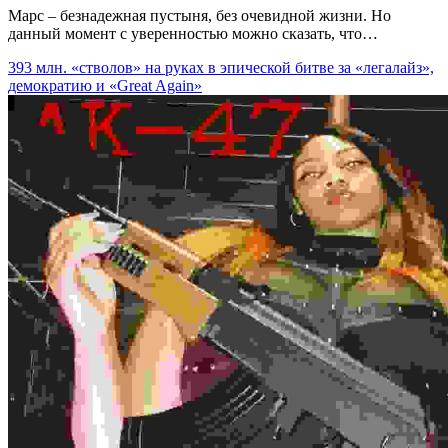
Марс – безнадежная пустыня, без очевидной жизни. Но
данный момент с уверенностью можно сказать, что…
393 млн. «стволов» на руках в эпической битве за «легалайз»,
демократию и «Great Again»