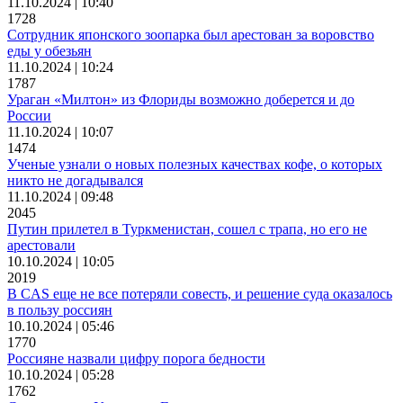
11.10.2024 | 10:40
1728
Сотрудник японского зоопарка был арестован за воровство
еды у обезьян
11.10.2024 | 10:24
1787
Ураган «Милтон» из Флориды возможно доберется и до
России
11.10.2024 | 10:07
1474
Ученые узнали о новых полезных качествах кофе, о которых
никто не догадывался
11.10.2024 | 09:48
2045
Путин прилетел в Туркменистан, сошел с трапа, но его не
арестовали
10.10.2024 | 10:05
2019
В CAS еще не все потеряли совесть, и решение суда оказалось
в пользу россиян
10.10.2024 | 05:46
1770
Россияне назвали цифру порога бедности
10.10.2024 | 05:28
1762