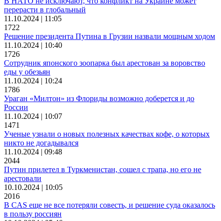
В НАТО не исключают, что конфликт на Украине может
перерасти в глобальный
11.10.2024 | 11:05
1722
Решение президента Путина в Грузии назвали мощным ходом
11.10.2024 | 10:40
1726
Сотрудник японского зоопарка был арестован за воровство
еды у обезьян
11.10.2024 | 10:24
1786
Ураган «Милтон» из Флориды возможно доберется и до
России
11.10.2024 | 10:07
1471
Ученые узнали о новых полезных качествах кофе, о которых
никто не догадывался
11.10.2024 | 09:48
2044
Путин прилетел в Туркменистан, сошел с трапа, но его не
арестовали
10.10.2024 | 10:05
2016
В CAS еще не все потеряли совесть, и решение суда оказалось
в пользу россиян