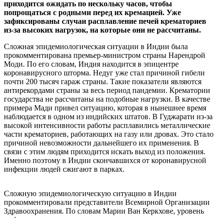
приходится ожидать по нескольку часов, чтобы
попрощаться с родными перед их кремацией. Уже
зафиксированы случаи расплавление печей крематориев
из-за высоких нагрузок, на которые они не рассчитаны.
Сложная эпидемиологическая ситуации в Индии была
прокомментирована премьер-министром страны Нарендрой
Моди. По его словам, Индия находится в эпицентре
коронавирусного шторма. Недуг уже стал причиной гибели
почти 200 тысяч гараж страны. Такие показатели являются
антирекордами страны за весь период пандемии. Крематории
государства не рассчитаны на подобные нагрузки. В качестве
примера Мади привел ситуацию, которая в нынешнее время
наблюдается в одном из индийских штатов. В Гуджарати из-за
высокой интенсивности работы расплавились металлические
части крематориев, работающих на газу или дровах. Это стало
причиной невозможности дальнейшего их применения. В
связи с этим людям приходится искать выход из положения.
Именно поэтому в Индии скончавшихся от коронавирусной
инфекции людей сжигают в парках.
Сложную эпидемиологическую ситуацию в Индии
прокомментировали представители Всемирной Организации
Здравоохранения. По словам Марии Ван Керкхове, уровень