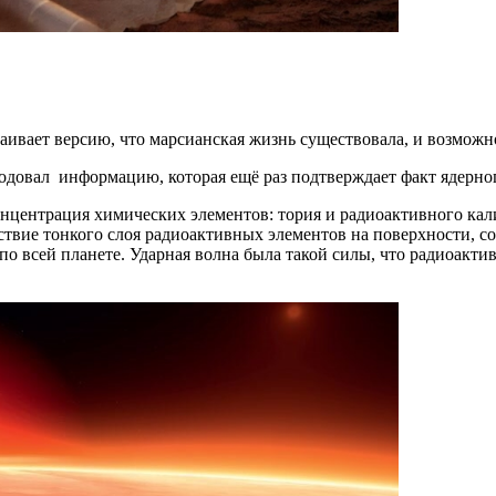
таивает версию, что марсианская жизнь существовала, и возмож
довал информацию, которая ещё раз подтверждает факт ядерног
онцентрация химических элементов: тория и радиоактивного ка
твие тонкого слоя радиоактивных элементов на поверхности, с
о всей планете. Ударная волна была такой силы, что радиоакти