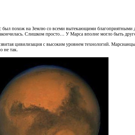
рс был похож на Землю со всеми вытекающими благоприятными д
кончилась. Слишком просто… У Марса вполне могло быть друго
азвитая цивилизация с высоким уровнем технологий. Марсианцы 
 не так.