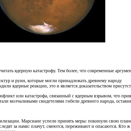
читать ядерную катастрофу. Тем более, что современные аргуме
ктур и руин, которые могли принадлежать древнему народу
дили ядерные реакции, это и является доказательством присутс
онфликт или катастрофа, связанный с ядерным взрывом, что пр
тали молчаливыми свидетелями гибели древнего народа, оставив
вилизации. Марсиане успели принять меры: покинули свою плане
следят за нами: плачут, смеются, переживают и опасаются. Кто ж