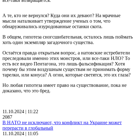
все-таки возвращается.
А те, кто не вернулся? Куда они их девают? На мрачные
мысли наталкивает утверждение ученых о том, что
обнаруживались изуродованные останки скота.
В общем, гипотеза сногсшибательная, осталось лишь поймать
хоть один экземпляр загадочного существа.
Остаётся правда открытым вопрос, а натовские истребители
преследовали именно этих монстров, или все-таки НЛО? То
есть все видео Пентагона, это лишь фальсификация? Хотя
почему бы этим воздушным существам не принимать форму
тарелки, или конуса? А огни, которые светятся, это их глаза?
Но любая гипотеза имеет право на существование, пока не
доказано, что это бред.
11.10.2024 | 11:22
2087
В НАТО не исключают, что конфликт на Украине может
перерасти в глобальный
11.10.2024 | 11:05