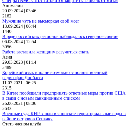
Спецназ ВМС США готовится защитить Тайвань от Китая
Аномалии
20.09.2024 | 03:46
2162
Мужчина чуть не высморкал свой мозг
13.09.2024 | 06:44
1440
В ряде российских регионов наблюдалось северное сияние
06.08.2024 | 12:54
3056
Работа заставила женщину разучиться спать
Азия
29.03.2023 | 01:14
3489
Корейский язык вполне возможно заполнит военный
радиоэфир Донбасса
11.07.2021 | 06:25
2315
В Китае пообещали предпринять ответные меры против США
в связи с новым санкционным списком
26.06.2021 | 08:06
2633
Военные суда КНР зашли в японские территориальные воды в
районе островов Сенкаку
Стать членом клуба