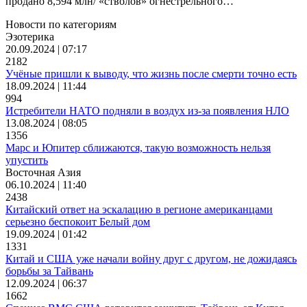
продано 8,594 млн/ «стволов» огнестрельного…
Новости по категориям
Эзотерика
20.09.2024 | 07:17
2182
Учёные пришли к выводу, что жизнь после смерти точно есть
18.09.2024 | 11:44
994
Истребители НАТО подняли в воздух из-за появления НЛО
13.08.2024 | 08:05
1356
Марс и Юпитер сближаются, такую возможность нельзя
упустить
Восточная Азия
06.10.2024 | 11:40
2438
Китайский ответ на эскалацию в регионе американцами
серьезно беспокоит Белый дом
19.09.2024 | 01:42
1331
Китай и США уже начали войну друг с другом, не дожидаясь
борьбы за Тайвань
12.09.2024 | 06:37
1662