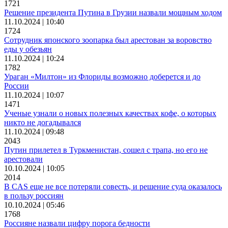
1721
Решение президента Путина в Грузии назвали мощным ходом
11.10.2024 | 10:40
1724
Сотрудник японского зоопарка был арестован за воровство
еды у обезьян
11.10.2024 | 10:24
1782
Ураган «Милтон» из Флориды возможно доберется и до
России
11.10.2024 | 10:07
1471
Ученые узнали о новых полезных качествах кофе, о которых
никто не догадывался
11.10.2024 | 09:48
2043
Путин прилетел в Туркменистан, сошел с трапа, но его не
арестовали
10.10.2024 | 10:05
2014
В CAS еще не все потеряли совесть, и решение суда оказалось
в пользу россиян
10.10.2024 | 05:46
1768
Россияне назвали цифру порога бедности