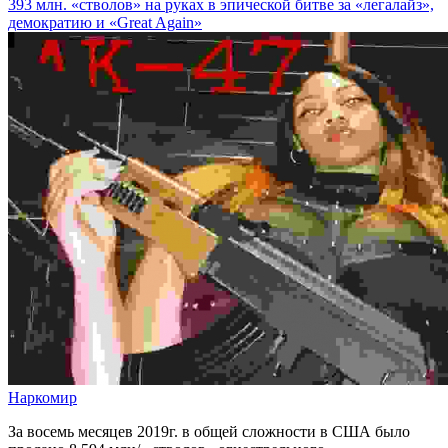
393 млн. «стволов» на руках в эпической битве за «легалайз»,
демократию и «Great Again»
Наркомир
За восемь месяцев 2019г. в общей сложности в США было