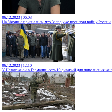
06.12.2023 | 06:03
На Украине признались, что Запад уже проиграл войну России
06.12.2023 | 12:10
У Незалежной в Германии есть 10 дивизий для пополнения жи