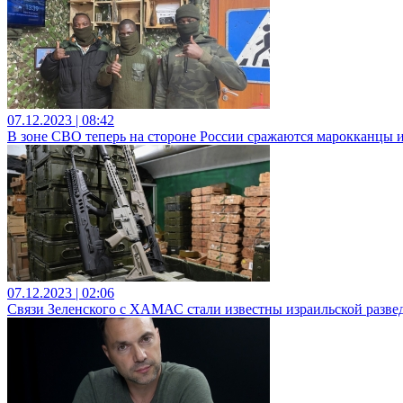
07.12.2023 | 08:42
В зоне СВО теперь на стороне России сражаются марокканцы 
07.12.2023 | 02:06
Связи Зеленского с ХАМАС стали известны израильской разве