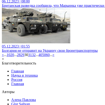
06.12.2023 | 08:00
Британская разведка сообщила, что Марьинка уже практически
05.12.2023 | 01:55
Болгария не отправит на Украину свои бронетранспортеры
«
...
10
20
...
28
29
30
31
32
...
40
50
60
...
»
×
Благотворительность
Главная
Наука и техника
Россия
Главная
Авторы
Алена Павлова
Glor Salivan