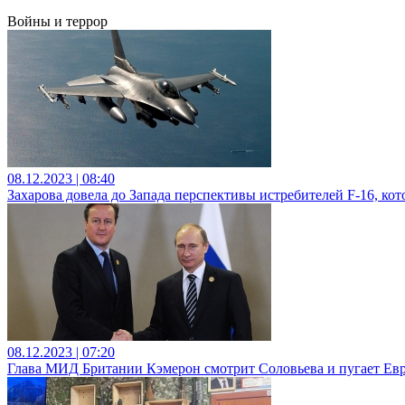
Войны и террор
08.12.2023 | 08:40
Захарова довела до Запада перспективы истребителей F-16, ко
08.12.2023 | 07:20
Глава МИД Британии Кэмерон смотрит Соловьева и пугает Ев