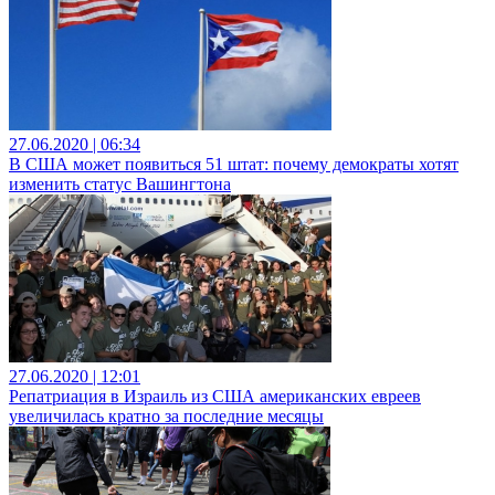
27.06.2020 | 06:34
В США может появиться 51 штат: почему демократы хотят
изменить статус Вашингтона
27.06.2020 | 12:01
Репатриация в Израиль из США американских евреев
увеличилась кратно за последние месяцы