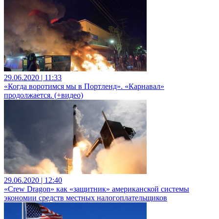
29.06.2020 | 11:33
«Когда воротимся мы в Портленд». «Карнавал»
продолжается. (+видео)
29.06.2020 | 12:40
«Crew Dragon» как «защитник» американской системы
экономии средств местных налогоплательщиков