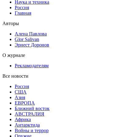
Наука и техника
Россия
Главная
Авторы
Алена Павлова
Glor Salivan
Эрнест Доронов
О журнале
Рекламодателям
Все новости
Россия
США
Азия
ЕВРОПА
Ближний восток
АВСТРАЛИЯ
Африка
Антарктида
Войны и террор
Оружие