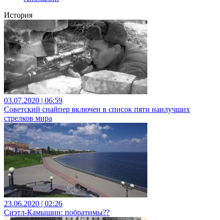
История
03.07.2020 | 06:59
Советский снайпер включен в список пяти наилучших
стрелков мира
23.06.2020 | 02:26
Сиэтл-Камышин: побратимы??