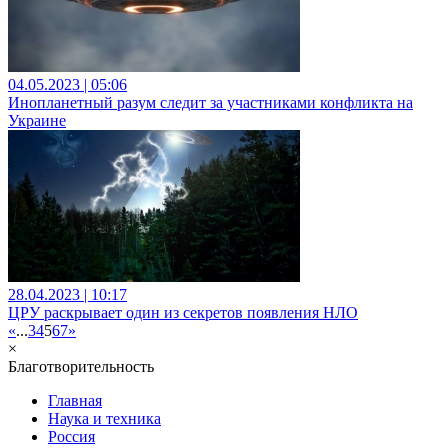
04.05.2023 | 05:06
Инопланетный разум следит за участниками конфликта на
Украине
28.04.2023 | 10:17
ЦРУ раскрывает один из секретов появления НЛО
«
...
3
4
5
6
7
»
×
Благотворительность
Главная
Наука и техника
Россия